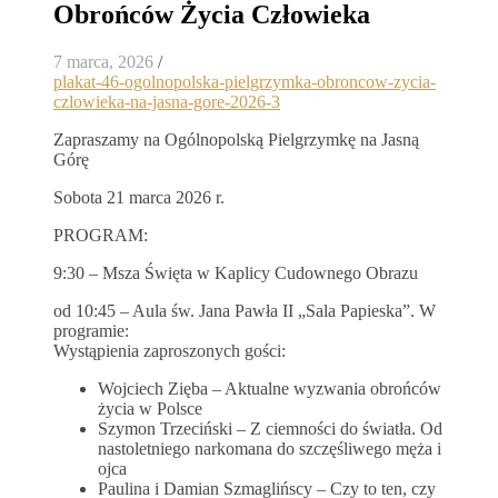
Obrońców Życia Człowieka
7 marca, 2026
/
plakat-46-ogolnopolska-pielgrzymka-obroncow-zycia-
czlowieka-na-jasna-gore-2026-3
Zapraszamy na Ogólnopolską Pielgrzymkę na Jasną
Górę
Sobota 21 marca 2026 r.
PROGRAM:
9:30 – Msza Święta w Kaplicy Cudownego Obrazu
od 10:45 – Aula św. Jana Pawła II „Sala Papieska”. W
programie:
Wystąpienia zaproszonych gości:
Wojciech Zięba – Aktualne wyzwania obrońców
życia w Polsce
Szymon Trzeciński – Z ciemności do światła. Od
nastoletniego narkomana do szczęśliwego męża i
ojca
Paulina i Damian Szmaglińscy – Czy to ten, czy