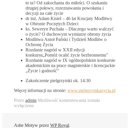
to ta? Od zakochania do miłości. O szukaniu
drugiej połowy, rozeznawaniu powołania i
decyzji na całe życie
dr inż. Adam Kisiel – 46 lat Krucjaty Modlitwy
w Obronie Poczętych Dzieci
ks. Seweryn Puchała – Dlaczego warto walczyć
o życie? O duchowym wymiarze obrony życia
Modlitwa Anioł Pański i Tydzień Modlitw o
Ochronę Życia
Rozdanie nagród w XXII edycji
konkursu„Pomóż ocalić życie bezbronnemu”
Rozdanie nagród w IX ogólnopolskim konkursie
akademickim na prace magisterskie i licencjackie
„Życie i godność”
Zakończenie pielgrzymki ok. 14:30
Więcej informacji na stronie:
www.pielgrzymkazycia.pl
46.Ogólnopolska
Przez
admin
Możliwość komentowania
została
Pielgrzymka
wyłączona
Obrońców
Życia
Człowieka
Ashe Motyw przez
WP Royal
.