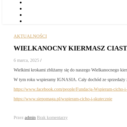
AKTUALNOŚCI
WIELKANOCNY KIERMASZ CIAS
6 marca, 2025
/
Wielkimi krokami zbliżamy się do naszego Wielkanocnego kier
W tym roku wspieramy IGNASIA. Cały dochód ze sprzedaży zos
https://www.facebook.com/people/Fundacja-Wspieram-cicho-i
https://www.siepomaga.pl/wspieram-cicho-i-skutecznie
Przez
admin
Brak komentarzy