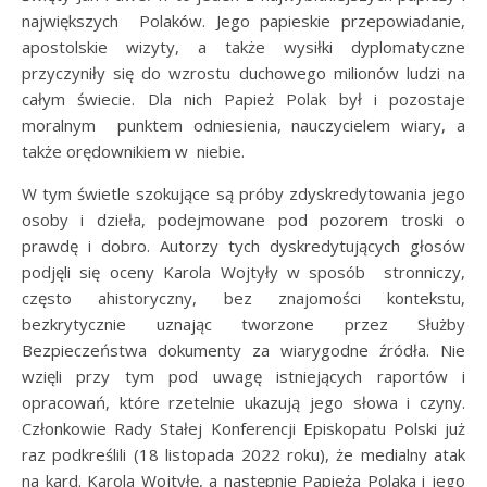
największych Polaków. Jego papieskie przepowiadanie,
apostolskie wizyty, a także wysiłki dyplomatyczne
przyczyniły się do wzrostu duchowego milionów ludzi na
całym świecie. Dla nich Papież Polak był i pozostaje
moralnym punktem odniesienia, nauczycielem wiary, a
także orędownikiem w niebie.
W tym świetle szokujące są próby zdyskredytowania jego
osoby i dzieła, podejmowane pod pozorem troski o
prawdę i dobro. Autorzy tych dyskredytujących głosów
podjęli się oceny Karola Wojtyły w sposób stronniczy,
często ahistoryczny, bez znajomości kontekstu,
bezkrytycznie uznając tworzone przez Służby
Bezpieczeństwa dokumenty za wiarygodne źródła. Nie
wzięli przy tym pod uwagę istniejących raportów i
opracowań, które rzetelnie ukazują jego słowa i czyny.
Członkowie Rady Stałej Konferencji Episkopatu Polski już
raz podkreślili (18 listopada 2022 roku), że medialny atak
na kard. Karola Wojtyłę, a następnie Papieża Polaka i jego