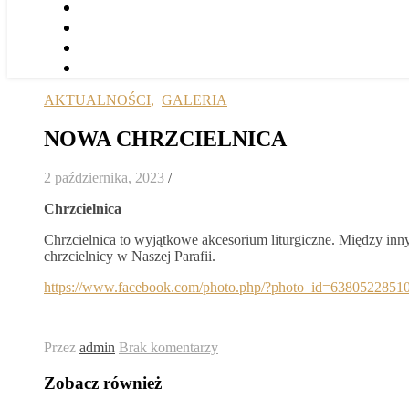
AKTUALNOŚCI
,
GALERIA
NOWA CHRZCIELNICA
2 października, 2023
/
Chrzcielnica
Chrzcielnica to wyjątkowe akcesorium liturgiczne. Między inny
chrzcielnicy w Naszej Parafii.
https://www.facebook.com/photo.php/?photo_id=6380522851
Przez
admin
Brak komentarzy
Zobacz również